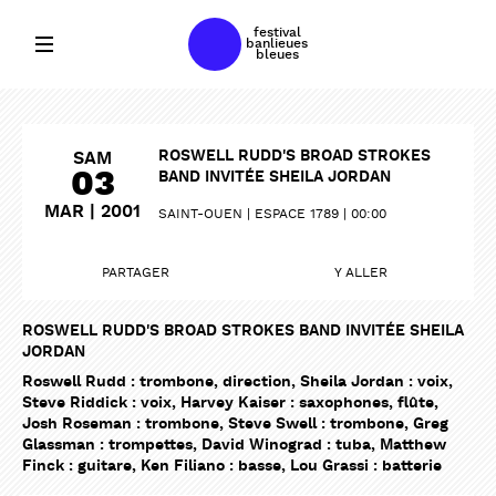
festival
banlieues
bleues
ROSWELL RUDD'S BROAD STROKES
SAM
03
BAND INVITÉE SHEILA JORDAN
MAR | 2001
SAINT-OUEN
ESPACE 1789
00:00
PARTAGER
Y ALLER
ROSWELL RUDD'S BROAD STROKES BAND INVITÉE SHEILA
JORDAN
Roswell Rudd : trombone, direction, Sheila Jordan : voix,
Steve Riddick : voix, Harvey Kaiser : saxophones, flûte,
Josh Roseman : trombone, Steve Swell : trombone, Greg
Glassman : trompettes, David Winograd : tuba, Matthew
Finck : guitare, Ken Filiano : basse, Lou Grassi : batterie
PARTAGER
PARTAGER