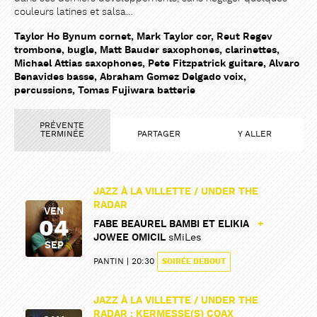
couleurs latines et salsa…
Taylor Ho Bynum cornet, Mark Taylor cor, Reut Regev
trombone, bugle, Matt Bauder saxophones, clarinettes,
Michael Attias saxophones, Pete Fitzpatrick guitare, Alvaro
Benavides basse, Abraham Gomez Delgado voix,
percussions, Tomas Fujiwara batterie
PRÉVENTE
TERMINÉE
PARTAGER
Y ALLER
JAZZ À LA VILLETTE / UNDER THE
RADAR
VEN
04
FABE BEAUREL BAMBI ET ELIKIA
+
JOWEE OMICIL
sMiLes
SEP
PANTIN
20:30
SOIRÉE DEBOUT
JAZZ À LA VILLETTE / UNDER THE
RADAR : KERMESSE(S) COAX