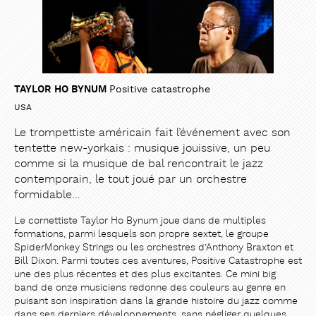
TAYLOR HO BYNUM
Positive catastrophe
USA
Le trompettiste américain fait l’événement avec son
tentette new-yorkais : musique jouissive, un peu
comme si la musique de bal rencontrait le jazz
contemporain, le tout joué par un orchestre
PARTAGER
PARTAGER
formidable…
Le cornettiste Taylor Ho Bynum joue dans de multiples
formations, parmi lesquels son propre sextet, le groupe
SpiderMonkey Strings ou les orchestres d’Anthony Braxton et
Bill Dixon. Parmi toutes ces aventures, Positive Catastrophe est
une des plus récentes et des plus excitantes. Ce mini big
band de onze musiciens redonne des couleurs au genre en
puisant son inspiration dans la grande histoire du jazz comme
dans ses derniers développements, sans négliger quelques