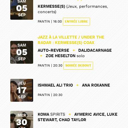
SAM
05
KERMESSE(S)
(Jeux, performances,
concerts)
SEP
PANTIN
16:00
ENTRÉE LIBRE
JAZZ À LA VILLETTE / UNDER THE
RADAR : KERMESSE(S) COAX
SAM
05
AUTO-REVERSE
+
DALIDACARNAGE
+
ZOE HESELTON
solo
SEP
PANTIN
20:30
SOIRÉE DEBOUT
JEU
ISHMAEL ALI TRIO
+
ANA ROXANNE
17
PANTIN
20:30
SEP
KOMA
SPIRITS
+
AYMERIC AVICE, LUKE
MER
30
STEWART, CHAD TAYLOR