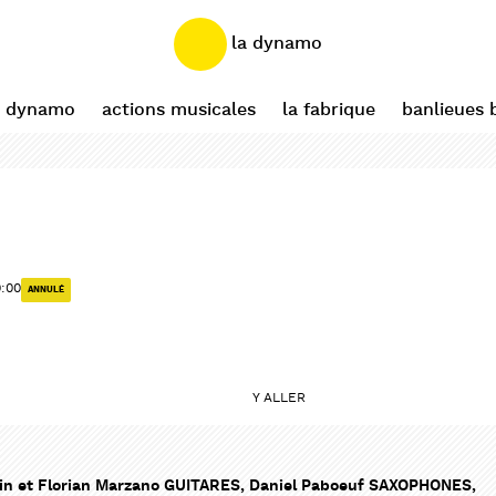
la dynamo
a dynamo
actions musicales
la fabrique
banlieues 
:00
ANNULÉ
Y ALLER
tin et Florian Marzano GUITARES, Daniel Paboeuf SAXOPHONES,