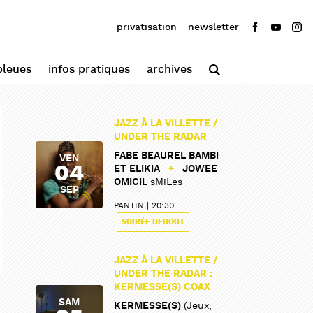
privatisation
newsletter
bleues
infos pratiques
archives
JAZZ À LA VILLETTE /
UNDER THE RADAR
FABE BEAUREL BAMBI
VEN
04
ET ELIKIA
+
JOWEE
OMICIL
sMiLes
SEP
PANTIN
20:30
SOIRÉE DEBOUT
JAZZ À LA VILLETTE /
UNDER THE RADAR :
KERMESSE(S) COAX
SAM
KERMESSE(S)
(Jeux,