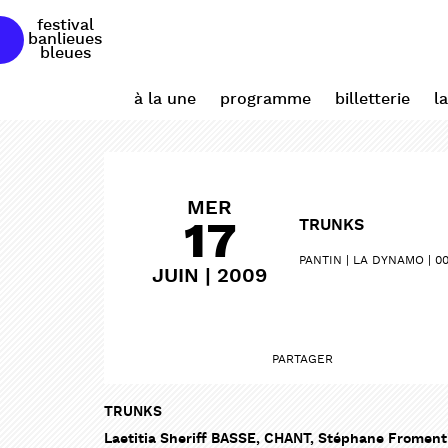
festival
banlieues
bleues
à la une
programme
billetterie
l
MER
17
TRUNKS
PANTIN
LA DYNAMO
00
JUIN | 2009
PARTAGER
TRUNKS
Laetitia Sheriff BASSE, CHANT, Stéphane Fromen