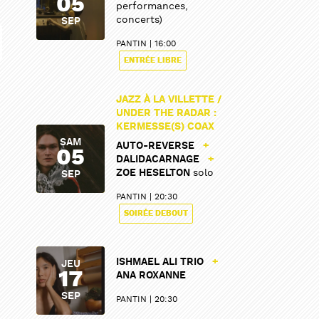
05
performances,
concerts)
SEP
PANTIN
16:00
ENTRÉE LIBRE
JAZZ À LA VILLETTE /
UNDER THE RADAR :
KERMESSE(S) COAX
SAM
AUTO-REVERSE
+
05
DALIDACARNAGE
+
ZOE HESELTON
solo
SEP
PANTIN
20:30
SOIRÉE DEBOUT
ISHMAEL ALI TRIO
+
JEU
17
ANA ROXANNE
SEP
PANTIN
20:30