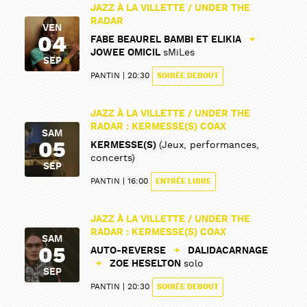
JAZZ À LA VILLETTE / UNDER THE
RADAR
VEN
04
FABE BEAUREL BAMBI ET ELIKIA
+
JOWEE OMICIL
sMiLes
SEP
PANTIN
20:30
SOIRÉE DEBOUT
JAZZ À LA VILLETTE / UNDER THE
RADAR : KERMESSE(S) COAX
SAM
05
KERMESSE(S)
(Jeux, performances,
concerts)
SEP
PANTIN
16:00
ENTRÉE LIBRE
JAZZ À LA VILLETTE / UNDER THE
RADAR : KERMESSE(S) COAX
SAM
05
AUTO-REVERSE
+
DALIDACARNAGE
+
ZOE HESELTON
solo
SEP
PANTIN
20:30
SOIRÉE DEBOUT