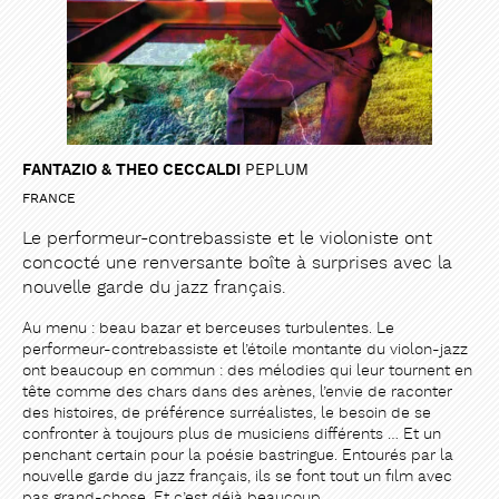
PARTAGER
PARTAGER
FANTAZIO & THEO CECCALDI
PEPLUM
FRANCE
Le performeur-contrebassiste et le violoniste ont
concocté une renversante boîte à surprises avec la
nouvelle garde du jazz français.
Au menu : beau bazar et berceuses turbulentes. Le
performeur-contrebassiste et l’étoile montante du violon-jazz
ont beaucoup en commun : des mélodies qui leur tournent en
tête comme des chars dans des arènes, l’envie de raconter
des histoires, de préférence surréalistes, le besoin de se
confronter à toujours plus de musiciens différents … Et un
penchant certain pour la poésie bastringue. Entourés par la
nouvelle garde du jazz français, ils se font tout un film avec
pas grand-chose. Et c’est déjà beaucoup.