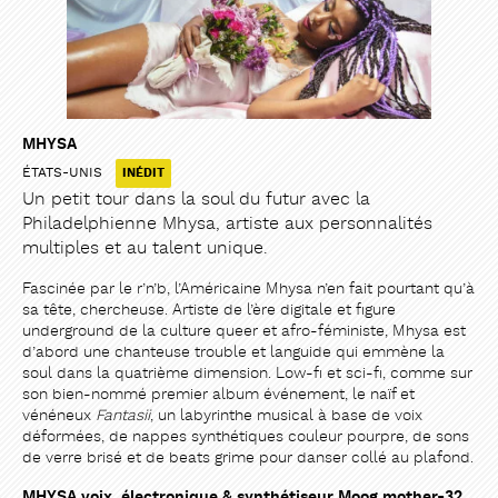
MHYSA
PARTAGER
PARTAGER
ÉTATS-UNIS
INÉDIT
Un petit tour dans la soul du futur avec la
Philadelphienne Mhysa, artiste aux personnalités
multiples et au talent unique.
Fascinée par le r’n’b, l’Américaine Mhysa n’en fait pourtant qu’à
sa tête, chercheuse. Artiste de l’ère digitale et figure
underground de la culture queer et afro-féministe, Mhysa est
d’abord une chanteuse trouble et languide qui emmène la
soul dans la quatrième dimension. Low-fi et sci-fi, comme sur
son bien-nommé premier album événement, le naïf et
vénéneux
Fantasii
, un labyrinthe musical à base de voix
déformées, de nappes synthétiques couleur pourpre, de sons
de verre brisé et de beats grime pour danser collé au plafond.
MHYSA voix, électronique & synthétiseur Moog mother-32 ,