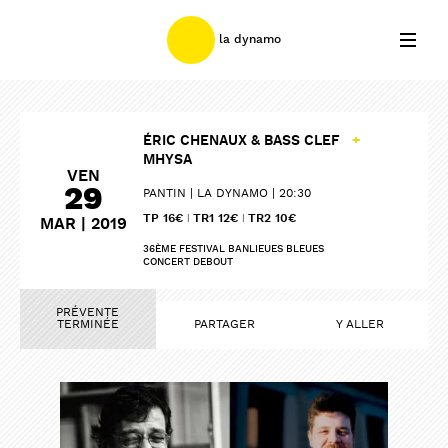
la dynamo
ÉRIC CHENAUX & BASS CLEF
+
MHYSA
VEN
29
PANTIN
LA DYNAMO
20:30
TP 16€ ǀ TR1 12€ ǀ TR2 10€
MAR | 2019
36ÈME FESTIVAL BANLIEUES BLEUES
CONCERT DEBOUT
PRÉVENTE
TERMINÉE
PARTAGER
Y ALLER