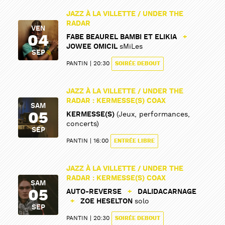
JAZZ À LA VILLETTE / UNDER THE
RADAR
VEN
04
FABE BEAUREL BAMBI ET ELIKIA
+
JOWEE OMICIL
sMiLes
SEP
PANTIN
20:30
SOIRÉE DEBOUT
JAZZ À LA VILLETTE / UNDER THE
RADAR : KERMESSE(S) COAX
SAM
05
KERMESSE(S)
(Jeux, performances,
concerts)
SEP
PANTIN
16:00
ENTRÉE LIBRE
JAZZ À LA VILLETTE / UNDER THE
RADAR : KERMESSE(S) COAX
SAM
05
AUTO-REVERSE
+
DALIDACARNAGE
+
ZOE HESELTON
solo
SEP
PANTIN
20:30
SOIRÉE DEBOUT