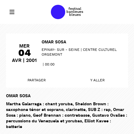
festival
banlieues
bleues
OMAR SOSA
MER
04
EPINAY- SUR - SEINE
CENTRE CULTUREL
ORGEMONT
AVR | 2001
00:00
PARTAGER
Y ALLER
OMAR SOSA
Martha Galarraga : chant yoruba, Sheldon Brown :
saxophone ténor et soprano, clarinette, SUB Z : rap, Omar
Sosa : piano, Geof Brennan : contrebasse, Gustavo Ovalles :
percussions du Venezuela et yorubas, Elliot Kavee :
batterie
PARTAGER
PARTAGER