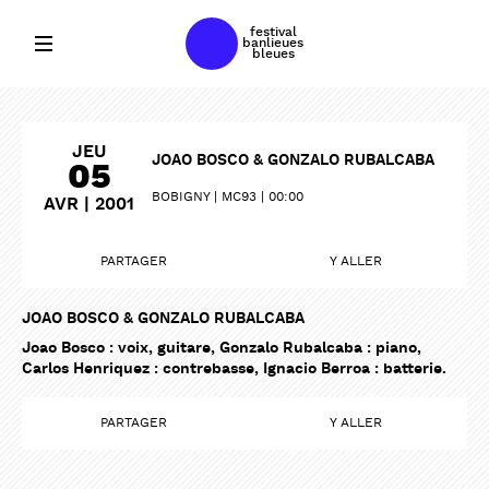
festival
banlieues
bleues
JEU
JOAO BOSCO & GONZALO RUBALCABA
05
BOBIGNY
MC93
00:00
AVR | 2001
PARTAGER
Y ALLER
JOAO BOSCO & GONZALO RUBALCABA
Joao Bosco : voix, guitare, Gonzalo Rubalcaba : piano,
Carlos Henriquez : contrebasse, Ignacio Berroa : batterie.
PARTAGER
Y ALLER
PARTAGER
PARTAGER