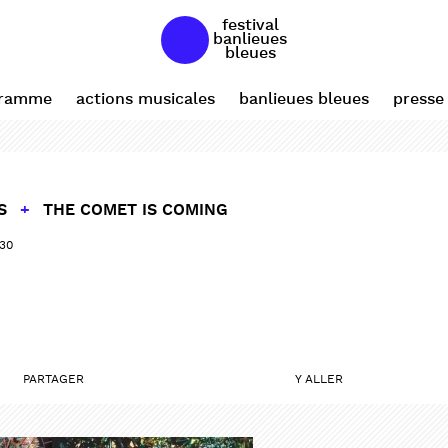
festival
banlieues
bleues
gramme
actions musicales
banlieues bleues
presse
NS
+
THE COMET IS COMING
:30
PARTAGER
Y ALLER