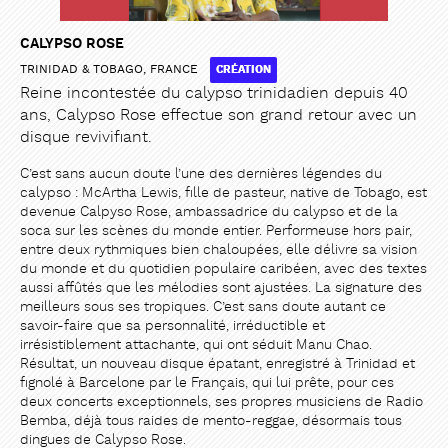
CALYPSO ROSE
TRINIDAD & TOBAGO, FRANCE
CRÉATION
Reine incontestée du calypso trinidadien depuis 40
ans, Calypso Rose effectue son grand retour avec un
disque revivifiant.
PARTAGER
PARTAGER
C’est sans aucun doute l’une des dernières légendes du
calypso : McArtha Lewis, fille de pasteur, native de Tobago, est
devenue Calpyso Rose, ambassadrice du calypso et de la
soca sur les scènes du monde entier. Performeuse hors pair,
entre deux rythmiques bien chaloupées, elle délivre sa vision
du monde et du quotidien populaire caribéen, avec des textes
aussi affûtés que les mélodies sont ajustées. La signature des
meilleurs sous ses tropiques. C’est sans doute autant ce
savoir-faire que sa personnalité, irréductible et
irrésistiblement attachante, qui ont séduit Manu Chao.
Résultat, un nouveau disque épatant, enregistré à Trinidad et
fignolé à Barcelone par le Français, qui lui prête, pour ces
deux concerts exceptionnels, ses propres musiciens de Radio
Bemba, déjà tous raides de mento-reggae, désormais tous
dingues de Calypso Rose.