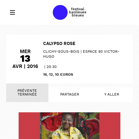
festival
banlieues
bleues
CALYPSO ROSE
MER
CLICHY-SOUS-BOIS
ESPACE 93 VICTOR-
13
HUGO
AVR | 2016
20:30
16, 12, 10 EUROS
PRÉVENTE
TERMINÉE
PARTAGER
Y ALLER