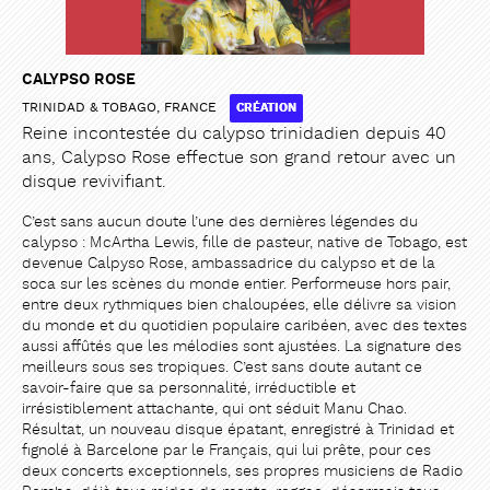
CALYPSO ROSE
TRINIDAD & TOBAGO, FRANCE
CRÉATION
Reine incontestée du calypso trinidadien depuis 40
PARTAGER
PARTAGER
ans, Calypso Rose effectue son grand retour avec un
disque revivifiant.
C’est sans aucun doute l’une des dernières légendes du
calypso : McArtha Lewis, fille de pasteur, native de Tobago, est
devenue Calpyso Rose, ambassadrice du calypso et de la
soca sur les scènes du monde entier. Performeuse hors pair,
entre deux rythmiques bien chaloupées, elle délivre sa vision
du monde et du quotidien populaire caribéen, avec des textes
aussi affûtés que les mélodies sont ajustées. La signature des
meilleurs sous ses tropiques. C’est sans doute autant ce
savoir-faire que sa personnalité, irréductible et
irrésistiblement attachante, qui ont séduit Manu Chao.
Résultat, un nouveau disque épatant, enregistré à Trinidad et
fignolé à Barcelone par le Français, qui lui prête, pour ces
deux concerts exceptionnels, ses propres musiciens de Radio