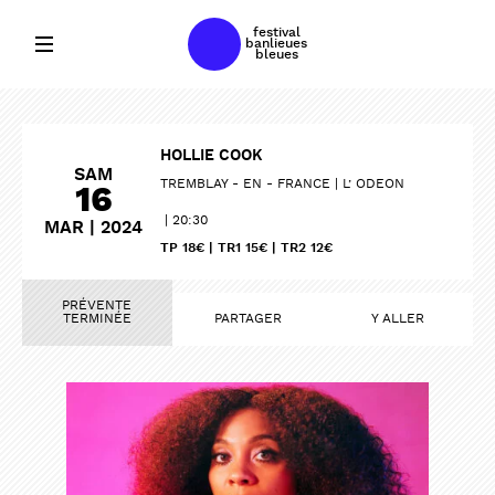
festival
banlieues
bleues
HOLLIE COOK
SAM
TREMBLAY - EN - FRANCE
L’ ODEON
16
20:30
MAR | 2024
TP 18€ | TR1 15€ | TR2 12€
PRÉVENTE
TERMINÉE
PARTAGER
Y ALLER