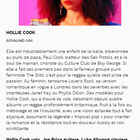
HOLLIE COOK
ROYAUME-UNI
Elle est indubitablement une enfant de la balle, biberonnée
au punk de papa, Paul Cook, batteur des Sex Pistols, et à la
soul de maman, choriste du Culture Club de Boy George. Si
elle a fait ses premiers pas dans le fameux groupe punk
PARTAGER
PARTAGER
féministe The Slits, c’est pour le reggae qu’elle s’est prise de
passion. Au féminin, tendance Lover’s Rock, sa version
romantique en vogue à Londres dans les seventies avec les
chanteuses Janet Kay ou Phyllis Dillon. Des modèles pour
Hollie Cook, qui a trouvé sa voie, dessinant depuis quatre
albums un reggae profondément britannique, fruit à la fois du
métissage et de l’insularité, avec une vision éclairée tout à fait
atypique, assumant sa légèreté « tropical pop » pour chanter
la romance et la résistance tout en douceur dubby et voix
scintillante.
Hollie Cook voix, Joe Price guitare, Luke Allwood claviers,