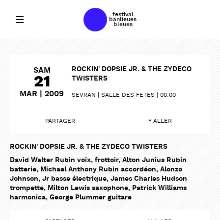
festival
banlieues
bleues
ROCKIN' DOPSIE JR. & THE ZYDECO
SAM
21
TWISTERS
MAR | 2009
SEVRAN
SALLE DES FETES
00:00
PARTAGER
Y ALLER
ROCKIN' DOPSIE JR. & THE ZYDECO TWISTERS
David Walter Rubin voix, frottoir, Alton Junius Rubin
batterie, Michael Anthony Rubin accordéon, Alonzo
Johnson, Jr basse électrique, James Charles Hudson
trompette, Milton Lewis saxophone, Patrick Williams
harmonica, George Plummer guitare
PARTAGER
PARTAGER