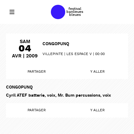
festival
banlieues
bleues
SAM
CONGOPUNQ
04
VILLEPINTE
LES ESPACE V
00:00
AVR | 2009
PARTAGER
Y ALLER
CONGOPUNQ
Cyril ATEF batterie, voix, Mr. Bum percussions, voix
PARTAGER
Y ALLER
PARTAGER
PARTAGER