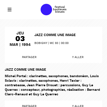
festival
banlieues
bleues
JEU
JAZZ COMME UNE IMAGE
03
BOBIGNY
MC 93
00:00
MAR | 1994
PARTAGER
Y ALLER
JAZZ COMME UNE IMAGE
Michel Portal : clarinettes, saxophones, bandonéon, Louis
Sclavis : clarinettes, saxophones, Henri Texier :
contrebasse, Jean Pierre Drouet : percussions, Guy Le
Querrec : concepteur, photographies, réalisation : Bernard
Clerc-Renaud et Guy Le Querrec
PARTAGER
PARTAGER
PARTAGER
Y ALLER