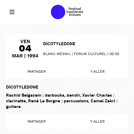
festival
banlieues
bleues
VEN
DICOTYLEDONE
04
BLANC-MESNIL
FORUM CULTUREL
00:00
MAR | 1994
PARTAGER
Y ALLER
DICOTYLEDONE
Rachid Belgacem : darbouka, bendir, Xavier Charles :
clarinette, René Le Borgne : percussions, Camel Zekri :
guitare
PARTAGER
Y ALLER
PARTAGER
PARTAGER