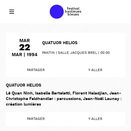
festival
banlieues
bleues
MAR
QUATUOR HELIOS
22
PANTIN
SALLE JACQUES BREL
00:00
MAR | 1994
PARTAGER
Y ALLER
QUATUOR HELIOS
Lê Quan Ninh, Isabelle Berteletti, Florent Haladjian, Jean-
Christophe Feldhandler : percussions, Jean-Noël Launay :
création lumières
PARTAGER
Y ALLER
PARTAGER
PARTAGER