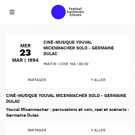
festival
banlieues
bleues
CINÉ-MUSIQUE YOUVAL
MER
MICENMACHER SOLO - GERMAINE
23
DULAC
MAR | 1994
PANTIN
CINE 104
00:00
PARTAGER
Y ALLER
CINÉ-MUSIQUE YOUVAL MICENMACHER SOLO - GERMAINE
DULAC
Youval Micenmacher : percussions et voix, real et scénario :
Germaine Dulac
PARTAGER
PARTAGER
PARTAGER
Y ALLER