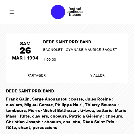
festival
banlieues
bleues
DEDE SAINT PRIX BAND
SAM
26
BAGNOLET
GYMNASE MAURICE BAQUET
MAR | 1994
00:00
PARTAGER
Y ALLER
DEDE SAINT PRIX BAND
Frank Galin, Serge Ahouansou : basse, Jules Rosine :
claviers, Miguel Gomez, Philippe Nalri, Thierry Boucou :
tambours, Pierre-Michel Balthazar : ti-bwa, batterie, Mario
Mass : flûte, claviers, choeurs, Patricia Gérémy : choeurs,
Christian Joseph : choeurs, cha-cha, Dédé Saint Prix :
flûte, chant, percussions
PARTAGER
PARTAGER