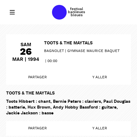
festival
banlieues
bleues
TOOTS & THE MAYTALS
SAM
26
BAGNOLET
GYMNASE MAURICE BAQUET
MAR | 1994
00:00
PARTAGER
Y ALLER
TOOTS & THE MAYTALS
Toots Hibbert : chant, Bernie Peters : claviers, Paul Douglas
: batterie, Hux Brown, Andy Hobby Bassford : guitare,
Jackie Jackson : basse
PARTAGER
Y ALLER
PARTAGER
PARTAGER