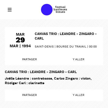
festival
banlieues
bleues
CANVAS TRIO : LEANDRE - ZINGARO -
MAR
29
CARL
MAR | 1994
SAINT-DENIS
BOURSE DU TRAVAIL
00:00
PARTAGER
Y ALLER
CANVAS TRIO : LEANDRE - ZINGARO - CARL
Joëlle Léandre : contrebasse, Carlos Zingaro : violon,
Rüdiger Carl : clarinette
PARTAGER
Y ALLER
PARTAGER
PARTAGER