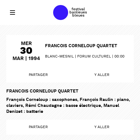
festival
banlieues
bleues
MER
FRANCOIS CORNELOUP QUARTET
30
BLANC-MESNIL
FORUM CULTUREL
00:00
MAR | 1994
PARTAGER
Y ALLER
FRANCOIS CORNELOUP QUARTET
François Corneloup : saxophones, François Raulin : piano,
claviers, Rémi Chaudagne : basse électrique, Manuel
Denizet : batterie
PARTAGER
Y ALLER
PARTAGER
PARTAGER