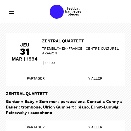
festival
banlieues
bleues
ZENTRAL QUARTETT
JEU
31
TREMBLAY-EN-FRANCE
CENTRE CULTUREL
ARAGON
MAR | 1994
00:00
PARTAGER
Y ALLER
ZENTRAL QUARTETT
Gunter « Baby » Som mer : percussions, Conrad « Conny »
Bauer : trombone, Ulrich Gumpert : piano, Ernst-Ludwig
Petrowsky : saxophone
PARTAGER
PARTAGER
PARTAGER
Y ALLER