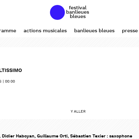
festival
banlieues
bleues
gramme
actions musicales
banlieues bleues
presse
LTISSIMO
S
00:00
Y ALLER
, Didier Haboyan, Guillaume Orti, Sébastien Texier : saxophone