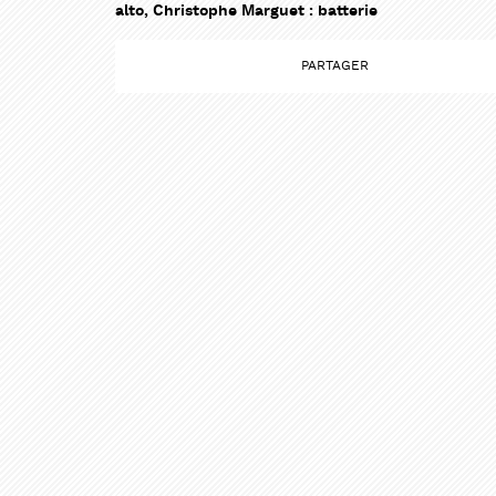
alto, Christophe Marguet : batterie
PARTAG
PARTAG
PARTAGER