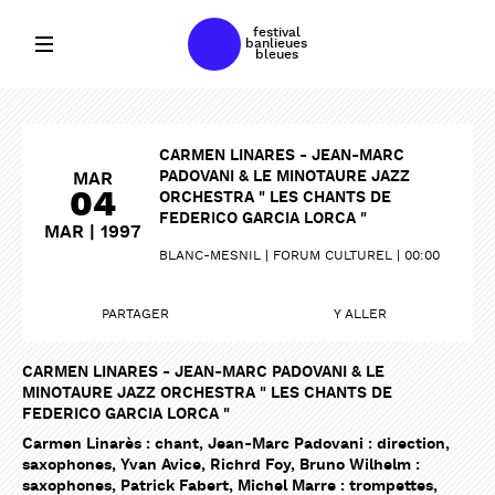
festival
banlieues
bleues
CARMEN LINARES - JEAN-MARC
PADOVANI & LE MINOTAURE JAZZ
MAR
04
ORCHESTRA " LES CHANTS DE
FEDERICO GARCIA LORCA "
MAR | 1997
BLANC-MESNIL
FORUM CULTUREL
00:00
PARTAGER
Y ALLER
CARMEN LINARES - JEAN-MARC PADOVANI & LE
MINOTAURE JAZZ ORCHESTRA " LES CHANTS DE
FEDERICO GARCIA LORCA "
Carmen Linarès : chant, Jean-Marc Padovani : direction,
saxophones, Yvan Avice, Richrd Foy, Bruno Wilhelm :
PARTAGER
PARTAGER
saxophones, Patrick Fabert, Michel Marre : trompettes,