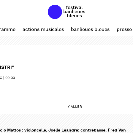
festival
banlieues
bleues
gramme
actions musicales
banlieues bleues
presse
ISTRI"
C
00:00
Y ALLER
cio Mattos : violoncelle, Joëlle Leandre: contrebasse, Fred Van