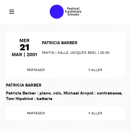
festival
banlieues
bleues
MER
PATRICIA BARBER
21
PANTIN
SALLE JACQUES BREL
00:00
MAR | 2001
PARTAGER
Y ALLER
PATRICIA BARBER
Patricia Barber : piano, voix, Michael Arnpol : contrebasse,
Tom Hipskind : batterie
PARTAGER
Y ALLER
PARTAGER
PARTAGER