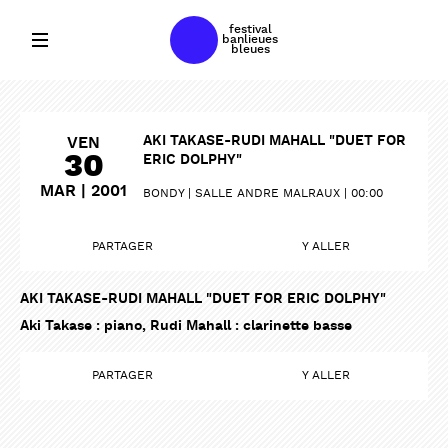
festival
banlieues
bleues
AKI TAKASE-RUDI MAHALL "DUET FOR
VEN
30
ERIC DOLPHY"
MAR | 2001
BONDY
SALLE ANDRE MALRAUX
00:00
PARTAGER
Y ALLER
AKI TAKASE-RUDI MAHALL "DUET FOR ERIC DOLPHY"
Aki Takase : piano, Rudi Mahall : clarinette basse
PARTAGER
Y ALLER
PARTAGER
PARTAGER