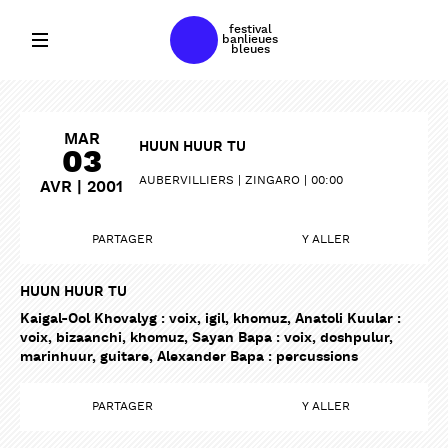
festival
banlieues
bleues
MAR
HUUN HUUR TU
03
AUBERVILLIERS
ZINGARO
00:00
AVR | 2001
PARTAGER
Y ALLER
HUUN HUUR TU
Kaigal-Ool Khovalyg : voix, igil, khomuz, Anatoli Kuular :
voix, bizaanchi, khomuz, Sayan Bapa : voix, doshpulur,
marinhuur, guitare, Alexander Bapa : percussions
PARTAGER
Y ALLER
PARTAGER
PARTAGER