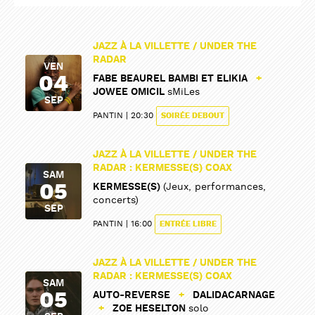
JAZZ À LA VILLETTE / UNDER THE
RADAR
VEN
04
FABE BEAUREL BAMBI ET ELIKIA
+
JOWEE OMICIL
sMiLes
SEP
PARTAGER
PARTAGER
PANTIN
20:30
SOIRÉE DEBOUT
JAZZ À LA VILLETTE / UNDER THE
RADAR : KERMESSE(S) COAX
SAM
05
KERMESSE(S)
(Jeux, performances,
concerts)
SEP
PANTIN
16:00
ENTRÉE LIBRE
JAZZ À LA VILLETTE / UNDER THE
RADAR : KERMESSE(S) COAX
SAM
05
AUTO-REVERSE
+
DALIDACARNAGE
+
ZOE HESELTON
solo