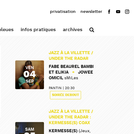
privatisation
newsletter
bleues
infos pratiques
archives
JAZZ À LA VILLETTE /
UNDER THE RADAR
FABE BEAUREL BAMBI
VEN
04
ET ELIKIA
+
JOWEE
OMICIL
sMiLes
SEP
PANTIN
20:30
SOIRÉE DEBOUT
JAZZ À LA VILLETTE /
UNDER THE RADAR :
KERMESSE(S) COAX
SAM
KERMESSE(S)
(Jeux,