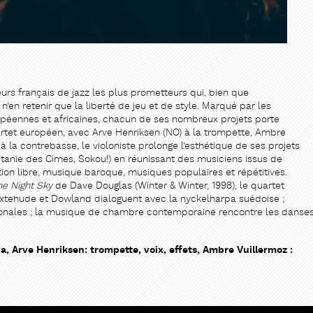
urs français de jazz les plus prometteurs qui, bien que
en retenir que la liberté de jeu et de style. Marqué par les
ropéennes et africaines, chacun de ses nombreux projets porte
rtet européen, avec Arve Henriksen (NO) à la trompette, Ambre
à la contrebasse, le violoniste prolonge l’esthétique de ses projets
itanie des Cimes, Sokou!) en réunissant des musiciens issus de
ation libre, musique baroque, musiques populaires et répétitives.
e Night Sky
de Dave Douglas (Winter & Winter, 1998), le quartet
Buxtehude et Dowland dialoguent avec la nyckelharpa suédoise ;
tonales ; la musique de chambre contemporaine rencontre les danse
, Arve Henriksen: trompette, voix, effets, Ambre Vuillermoz :