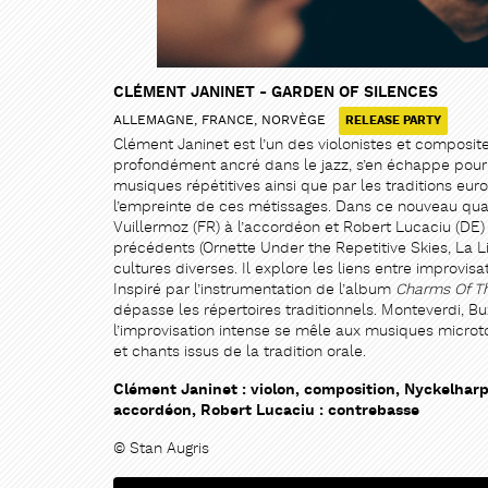
CLÉMENT JANINET - GARDEN OF SILENCES
ALLEMAGNE, FRANCE, NORVÈGE
RELEASE PARTY
Clément Janinet est l’un des violonistes et composite
profondément ancré dans le jazz, s’en échappe pour n’
musiques répétitives ainsi que par les traditions eu
l’empreinte de ces métissages. Dans ce nouveau qua
Vuillermoz (FR) à l’accordéon et Robert Lucaciu (DE) 
précédents (Ornette Under the Repetitive Skies, La L
cultures diverses. Il explore les liens entre improvis
Inspiré par l’instrumentation de l’album
Charms Of Th
dépasse les répertoires traditionnels. Monteverdi, 
l’improvisation intense se mêle aux musiques micro
et chants issus de la tradition orale.
Clément Janinet : violon, composition, Nyckelharpa
accordéon, Robert Lucaciu : contrebasse
© Stan Augris