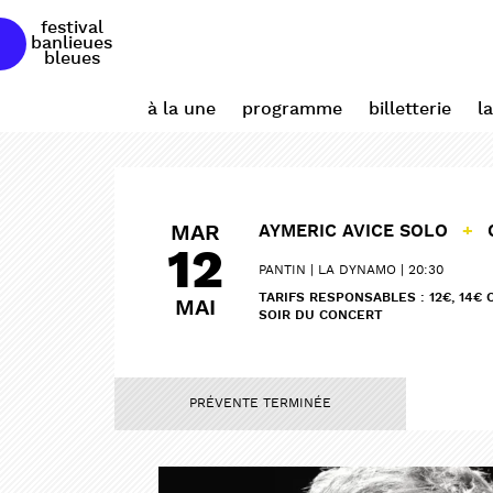
festival
banlieues
bleues
à la une
programme
billetterie
l
MAR
AYMERIC AVICE SOLO
+
12
PANTIN
LA DYNAMO
20:30
TARIFS RESPONSABLES : 12€, 14€ 
MAI
SOIR DU CONCERT
PRÉVENTE TERMINÉE