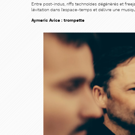
Entre post-indus, riffs technoïdes dégénèrés et free
lévitation dans l’espace-temps et délivre une musiqu
Aymeric Avice : trompette
PARTAG
PARTAG