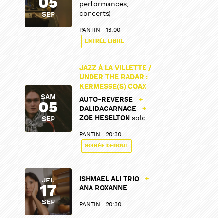
05
performances,
concerts)
SEP
PANTIN
16:00
ENTRÉE LIBRE
JAZZ À LA VILLETTE /
UNDER THE RADAR :
KERMESSE(S) COAX
SAM
AUTO-REVERSE
+
05
DALIDACARNAGE
+
ZOE HESELTON
solo
SEP
PANTIN
20:30
SOIRÉE DEBOUT
ISHMAEL ALI TRIO
+
JEU
17
ANA ROXANNE
SEP
PANTIN
20:30