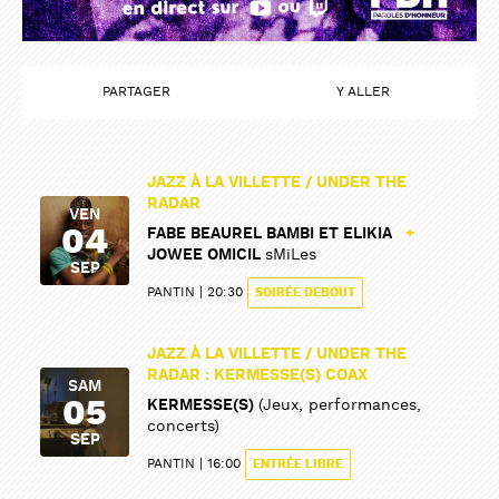
PARTAGER
Y ALLER
JAZZ À LA VILLETTE / UNDER THE
RADAR
VEN
04
FABE BEAUREL BAMBI ET ELIKIA
+
JOWEE OMICIL
sMiLes
SEP
PANTIN
20:30
SOIRÉE DEBOUT
JAZZ À LA VILLETTE / UNDER THE
RADAR : KERMESSE(S) COAX
SAM
05
KERMESSE(S)
(Jeux, performances,
concerts)
SEP
PANTIN
16:00
ENTRÉE LIBRE