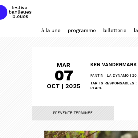
festival
banlieues
bleues
à la une
programme
billetterie
l
MAR
KEN VANDERMARK 
07
PANTIN
LA DYNAMO
20
TARIFS RESPONSABLES : 
OCT | 2025
PLACE
PRÉVENTE TERMINÉE