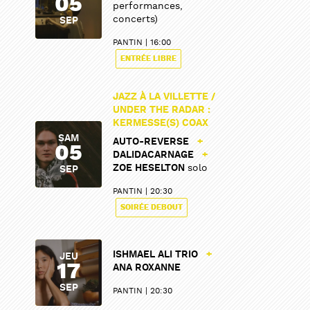
05
performances,
concerts)
SEP
PANTIN
16:00
ENTRÉE LIBRE
JAZZ À LA VILLETTE /
UNDER THE RADAR :
KERMESSE(S) COAX
SAM
AUTO-REVERSE
+
05
DALIDACARNAGE
+
ZOE HESELTON
solo
SEP
PANTIN
20:30
SOIRÉE DEBOUT
ISHMAEL ALI TRIO
+
JEU
17
ANA ROXANNE
SEP
PANTIN
20:30