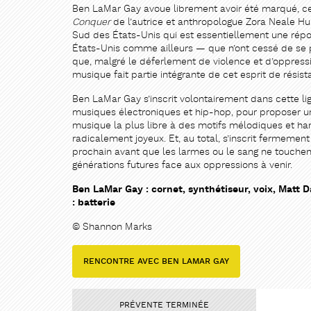
Ben LaMar Gay avoue librement avoir été marqué, ce
Conquer
de l’autrice et anthropologue Zora Neale Hur
Sud des États-Unis qui est essentiellement une répon
États-Unis comme ailleurs — que n’ont cessé de se po
que, malgré le déferlement de violence et d’oppressio
musique fait partie intégrante de cet esprit de résist
Ben LaMar Gay s’inscrit volontairement dans cette lig
musiques électroniques et hip-hop, pour proposer 
musique la plus libre à des motifs mélodiques et ha
radicalement joyeux. Et, au total, s’inscrit fermement
prochain avant que les larmes ou le sang ne touchent
générations futures face aux oppressions à venir.
Ben LaMar Gay : cornet, synthétiseur, voix, Matt 
: batterie
© Shannon Marks
RENCONTRE AVEC BEN LAMAR GAY
PRÉVENTE TERMINÉE