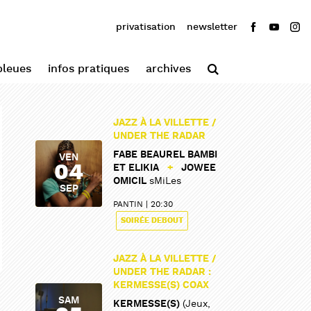
privatisation
newsletter
bleues
infos pratiques
archives
JAZZ À LA VILLETTE /
UNDER THE RADAR
FABE BEAUREL BAMBI
VEN
04
ET ELIKIA
+
JOWEE
OMICIL
sMiLes
SEP
PANTIN
20:30
SOIRÉE DEBOUT
JAZZ À LA VILLETTE /
UNDER THE RADAR :
KERMESSE(S) COAX
SAM
KERMESSE(S)
(Jeux,