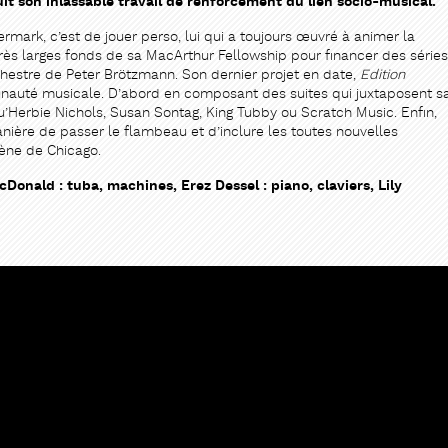
it son inlassable travail de renforcement du lien socio-musical.
mark, c’est de jouer perso, lui qui a toujours œuvré à animer la
 très larges fonds de sa MacArthur Fellowship pour financer des séries
rchestre de Peter Brötzmann. Son dernier projet en date,
Edition
nauté musicale. D’abord en composant des suites qui juxtaposent s
qu’Herbie Nichols, Susan Sontag, King Tubby ou Scratch Music. Enfin,
nière de passer le flambeau et d’inclure les toutes nouvelles
cène de Chicago.
onald : tuba, machines, Erez Dessel : piano, claviers, Lily