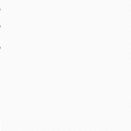
u
a
a
i