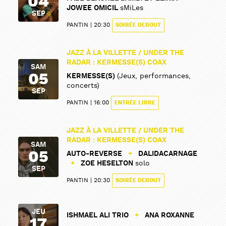
04
JOWEE OMICIL
sMiLes
SEP
PANTIN
20:30
SOIRÉE DEBOUT
JAZZ À LA VILLETTE / UNDER THE
RADAR : KERMESSE(S) COAX
SAM
05
KERMESSE(S)
(Jeux, performances,
concerts)
SEP
PANTIN
16:00
ENTRÉE LIBRE
JAZZ À LA VILLETTE / UNDER THE
RADAR : KERMESSE(S) COAX
SAM
05
AUTO-REVERSE
+
DALIDACARNAGE
+
ZOE HESELTON
solo
SEP
PANTIN
20:30
SOIRÉE DEBOUT
JEU
ISHMAEL ALI TRIO
+
ANA ROXANNE
17