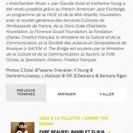
« Antichamber Music », par Claudia Solal et Katherine Young a
été rendu possible grâce au French-American Jazz Exchange,
un programme de la FACE et de la Mid-Atlantic Foundation,
avec le soutien généreux des Services Culturels de
l’Ambassade de France, de la Doris Duke Charitable
Foundation, la Florence Gould Foundation, la Fondation
Chanel, l’Institut Français, le Ministère de la Culture et de la
Communication, et la Société des Auteurs et Compositeurs de
Musique (« SACEM »). The Bridge est soutenu par le Ministère
de la Culture et de la Communication, la Sacem, le FCM,
l’Onda, la Spedidam, l’Adami, l’Institut Français.
Photos C.Solal ©Tatiana-Chevalier; K.Young ©
DeirdreHuckabay; L.Mallozzi © DR; B.Delbecq © Barbara Rigon
PRÉVENTE
TERMINÉE
PARTAGER
Y ALLER
JAZZ À LA VILLETTE / UNDER THE
RADAR
VEN
FABE BEAUREL BAMBI ET ELIKIA
+