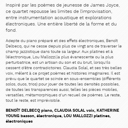
Inspiré par les poèmes de jeunesse de James Joyce,
ce quartet repousse les limites de l’improvisation,
entre instrumentation acoustique et explorations
électroniques. Une entière liberté de la forme et du
PARTAGER
PARTAGER
fond.
Adepte du piano préparé et des effets électroniques, Benoît
Delbecq, qui ne cesse depuis plus de vingt ans de traverser le
champ jazzistique dans toute sa largeur. Aux platines et à
l’électronique, Lou Mallozzi,la plus évanescente ou la plus
perturbatrice, est un artisan du son et du bruit, lorsqu’ils
cessent d’être contradictoires. Claudia Solal, et ses très belles
voix, mêlent à ce projet poèmes et histoires imaginaires. Il est
prévu que le quartet se scinde en sous-ensembles (différents
solos, duos, trios) pour jouer de toutes les densités possibles,
de toutes les transparences aussi, telles les pièces mobiles,
versatiles, métamorphiques d’un recueil de poèmes. Le reste,
tout le reste, est imprévisible.
BENOÎT DELBECQ piano, CLAUDIA SOLAL voix, KATHERINE
YOUNG basson, électronique, LOU MALLOZZI platines,
électroniques