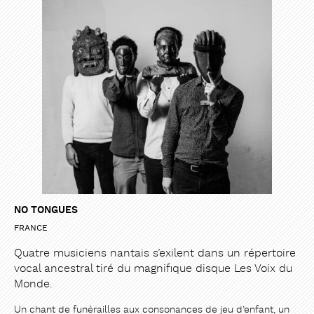
PARTAGER
PARTAGER
NO TONGUES
FRANCE
Quatre musiciens nantais s’exilent dans un répertoire
vocal ancestral tiré du magnifique disque Les Voix du
Monde.
Un chant de funérailles aux consonances de jeu d’enfant, un