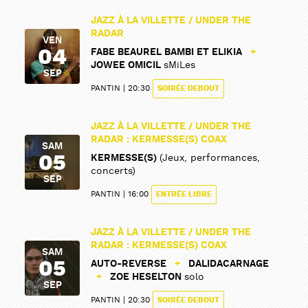
JAZZ À LA VILLETTE / UNDER THE
RADAR
VEN
04
FABE BEAUREL BAMBI ET ELIKIA
+
JOWEE OMICIL
sMiLes
SEP
PANTIN
20:30
SOIRÉE DEBOUT
JAZZ À LA VILLETTE / UNDER THE
RADAR : KERMESSE(S) COAX
SAM
05
KERMESSE(S)
(Jeux, performances,
concerts)
SEP
PANTIN
16:00
ENTRÉE LIBRE
JAZZ À LA VILLETTE / UNDER THE
RADAR : KERMESSE(S) COAX
SAM
05
AUTO-REVERSE
+
DALIDACARNAGE
+
ZOE HESELTON
solo
SEP
PANTIN
20:30
SOIRÉE DEBOUT