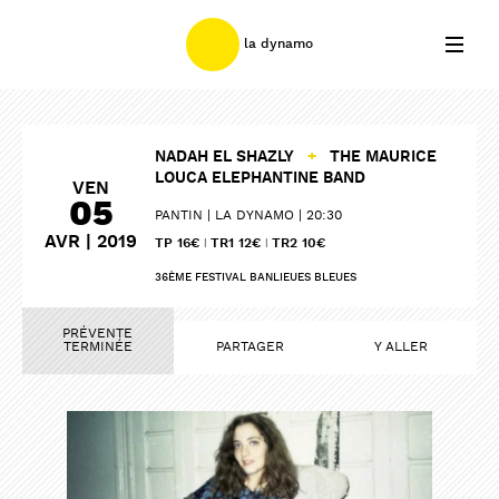
la dynamo
NADAH EL SHAZLY
+
THE MAURICE
LOUCA ELEPHANTINE BAND
VEN
05
PANTIN
LA DYNAMO
20:30
AVR | 2019
TP 16€ ǀ TR1 12€ ǀ TR2 10€
36ÈME FESTIVAL BANLIEUES BLEUES
PRÉVENTE
TERMINÉE
PARTAGER
Y ALLER