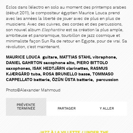
Eclos dans l’électro en solo au moment des printemps arabes
(début 2011), le compositeur égyptien Maurice Louca prend
avec les années la liberté de jouer avec de plus en plus de
musiciens. Avec des cuivres, des cordes et des percussions,
son nouvel album
Elephantine
est sa création la plus ample,
ambitieuse et panoramique, tourbillon de jazz cosmique et
minimaliste façon Sun Ra de retour en Egypte, pour de vrai. Sa
révolution, c’est maintenant.
MAURICE LOUCA guitare, MATTIAS STAHL vibraphone,
DANIEL GAHRTON saxophone alto, PIERO BITTOLO
saxophones, ISAK HEDTJÄRN clarinettes, RASMUS
KJÆRGÅRD tuba, ROSA BRUNELLO basse, TOMMASO
CAPPELLATO batterie, ÖZÜN ÜSTA batterie, percussion
Photo©Alexander Mahmoud
PRÉVENTE
TERMINÉE
PARTAGER
Y ALLER
JAZZ À LA VILLETTE / UNDER THE