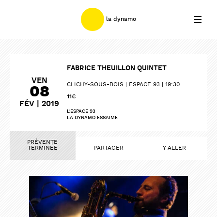
la dynamo
FABRICE THEUILLON QUINTET
VEN
CLICHY-SOUS-BOIS
ESPACE 93
19:30
08
11€
FÉV | 2019
L'ESPACE 93
LA DYNAMO ESSAIME
PRÉVENTE
TERMINÉE
PARTAGER
Y ALLER