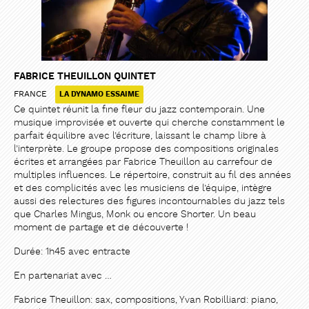
FABRICE THEUILLON QUINTET
FRANCE
LA DYNAMO ESSAIME
Ce quintet réunit la fine fleur du jazz contemporain. Une
musique improvisée et ouverte qui cherche constamment le
parfait équilibre avec l’écriture, laissant le champ libre à
l’interprète. Le groupe propose des compositions originales
écrites et arrangées par Fabrice Theuillon au carrefour de
multiples influences. Le répertoire, construit au fil des années
et des complicités avec les musiciens de l’équipe, intègre
aussi des relectures des figures incontournables du jazz tels
que Charles Mingus, Monk ou encore Shorter. Un beau
moment de partage et de découverte !
Durée: 1h45 avec entracte
En partenariat avec …
PARTAGER
PARTAGER
Fabrice Theuillon: sax, compositions, Yvan Robilliard: piano,