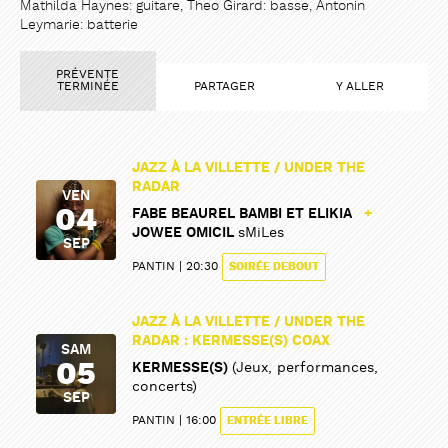
Mathilda Haynes: guitare, Theo Girard: basse, Antonin
Leymarie: batterie
PRÉVENTE
TERMINÉE
PARTAGER
Y ALLER
JAZZ À LA VILLETTE / UNDER THE
RADAR
VEN
04
FABE BEAUREL BAMBI ET ELIKIA
+
JOWEE OMICIL
sMiLes
SEP
PANTIN
20:30
SOIRÉE DEBOUT
JAZZ À LA VILLETTE / UNDER THE
RADAR : KERMESSE(S) COAX
SAM
05
KERMESSE(S)
(Jeux, performances,
concerts)
SEP
PANTIN
16:00
ENTRÉE LIBRE