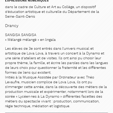
EXPRESSIONS NUMÉRIQUES
dans le cadre de Culture et Art au Collège, un dispositif
d’éducation artistique et culturelle du Département de la
Seine-Saint-Denis
Drancy
SANGISA SANGISA
« Mélangé mélangé » en lingala
Les élèves de 3e sont entrés dans l’univers musical et
artistique de Lova Lova, à travers un concert à la Dynamo et
une série d’ateliers et de visites. Ils ont ainsi pu choisir leur
propre thème, la famille, et écrire les paroles dans les langues
PARTAGER
PARTAGER
de leurs choix pour questionner la fraternité et les différentes
formes de liens qui existent.
Initiés à la Musique Assistée par Ordinateur avec Théo
Levaufre, musicien complice de Lova Lova, ils ont pu
s’immerger cette année, dans la découverte des métiers de la
production musicale et expérimenter, notamment lors de la
soirée « Lycéen·nes à La Dynamo » différentes facettes des
métiers du spectacle vivant : production, communication,
régie technique, médiation et logistique.