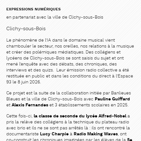
EXPRESSIONS NUMÉRIQUES
en partenariat avec la ville de Clichy-sous-Bois
Clichy-sous-Bois
Le phénomène de l’IA dans le domaine musical vient
chambouler le secteur, nos oreilles, nos relations à la musique
et créer des polémiques médiatiques. Des collégiens et
lycéens de Clichy-sous-Bois se sont saisis du sujet et ont
mené l’enquête avec des débats, des chroniques, des
interviews et des quizs. Leur émission radio collective a été
PARTAGER
PARTAGER
restituée en public et dans les conditions du direct à l’Espace
93 le 8 juin 2026.
Ce projet est la suite de la collaboration initiée par Banlieues
Bleues et la ville de Clichy-sous-Bois avec
Pauline Guiffard
et
Alexis Fernandes
et 3 établissements scolaires en 2025.
Cette fois-ci,
la classe de seconde du lycée Alfred-Nobel
a
pris la relève des collégiens à la technique du plateau radio
avec brio et ils ne se sont pas arrêtés là : ils ont rencontré la
documentariste
Lucy Charpie
à
Radio Making Waves
, ont
co-construit les chroniques imaginées par les élèves de la
5e