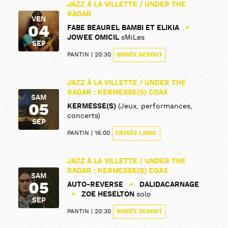
JAZZ À LA VILLETTE / UNDER THE
RADAR
VEN
04
FABE BEAUREL BAMBI ET ELIKIA
+
JOWEE OMICIL
sMiLes
SEP
PANTIN
20:30
SOIRÉE DEBOUT
PARTAGER
PARTAGER
JAZZ À LA VILLETTE / UNDER THE
RADAR : KERMESSE(S) COAX
SAM
05
KERMESSE(S)
(Jeux, performances,
concerts)
SEP
PANTIN
16:00
ENTRÉE LIBRE
JAZZ À LA VILLETTE / UNDER THE
RADAR : KERMESSE(S) COAX
SAM
05
AUTO-REVERSE
+
DALIDACARNAGE
+
ZOE HESELTON
solo
SEP
PANTIN
20:30
SOIRÉE DEBOUT