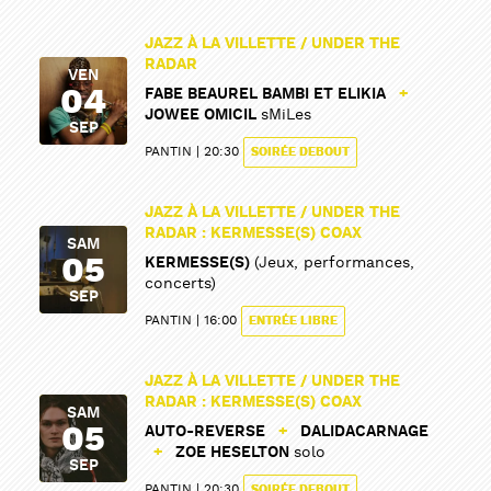
JAZZ À LA VILLETTE / UNDER THE
RADAR
VEN
04
FABE BEAUREL BAMBI ET ELIKIA
+
JOWEE OMICIL
sMiLes
SEP
PANTIN
20:30
SOIRÉE DEBOUT
PARTAGER
PARTAGER
JAZZ À LA VILLETTE / UNDER THE
RADAR : KERMESSE(S) COAX
SAM
05
KERMESSE(S)
(Jeux, performances,
concerts)
SEP
PANTIN
16:00
ENTRÉE LIBRE
JAZZ À LA VILLETTE / UNDER THE
RADAR : KERMESSE(S) COAX
SAM
05
AUTO-REVERSE
+
DALIDACARNAGE
+
ZOE HESELTON
solo
SEP
PANTIN
20:30
SOIRÉE DEBOUT