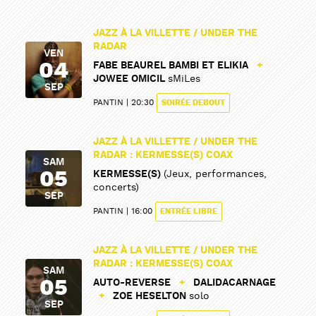
JAZZ À LA VILLETTE / UNDER THE
RADAR
VEN
04
FABE BEAUREL BAMBI ET ELIKIA
+
JOWEE OMICIL
sMiLes
SEP
PARTAGER
PARTAGER
PANTIN
20:30
SOIRÉE DEBOUT
JAZZ À LA VILLETTE / UNDER THE
RADAR : KERMESSE(S) COAX
SAM
05
KERMESSE(S)
(Jeux, performances,
concerts)
SEP
PANTIN
16:00
ENTRÉE LIBRE
JAZZ À LA VILLETTE / UNDER THE
RADAR : KERMESSE(S) COAX
SAM
05
AUTO-REVERSE
+
DALIDACARNAGE
+
ZOE HESELTON
solo
SEP