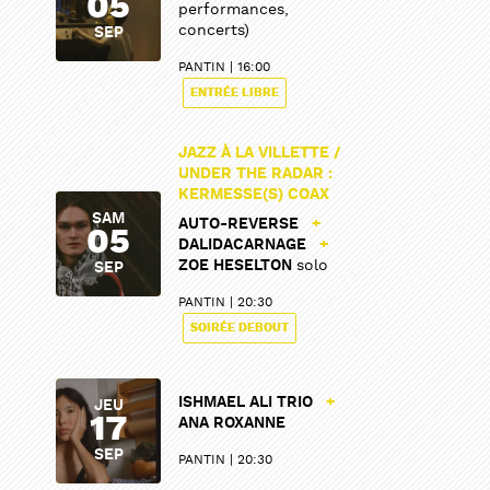
05
performances,
concerts)
SEP
PANTIN
16:00
ENTRÉE LIBRE
JAZZ À LA VILLETTE /
UNDER THE RADAR :
KERMESSE(S) COAX
SAM
AUTO-REVERSE
+
05
DALIDACARNAGE
+
ZOE HESELTON
solo
SEP
PANTIN
20:30
SOIRÉE DEBOUT
ISHMAEL ALI TRIO
+
JEU
17
ANA ROXANNE
SEP
PANTIN
20:30