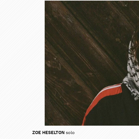
ZOE HESELTON
solo