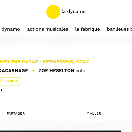
la dynamo
a dynamo
actions musicales
la fabrique
banlieues 
NDER THE RADAR : KERMESSE(S) COAX
IDACARNAGE
+
ZOE HESELTON
solo
RÉE DEBOUT
UT
PARTAGER
Y ALLER