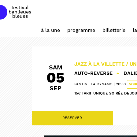
festival
banlieues
bleues
à la une
programme
billetterie
l
JAZZ À LA VILLETTE / U
SAM
05
AUTO-REVERSE
+
DAL
PANTIN
LA DYNAMO
20:30
SOI
SEP
15€ TARIF UNIQUE SOIRÉE DEBO
RÉSERVER