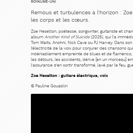
ROYAUME-UNI
Remous et turbulences à l’horizon : Zoe
les corps et les cœurs.
Zoe Heselton, poétesse, songwriter, guitariste et chan
album
Another Kind of Suicide
(2025), qui l’a imméd
Tom Waits, Anohni, Nick Cave ou PJ Harvey. Dans son s
l’électricité de la voix pour conjurer des chansons q
indéniablement empreinte de blues et de flamenco, d
les détours, les accidents, dérive [en un morceau] ent
l’assurance d’en sortir transformé, lavé par le feu, gu
Zoe Heselton : guitare électrique, voix
© Pauline Gouablin