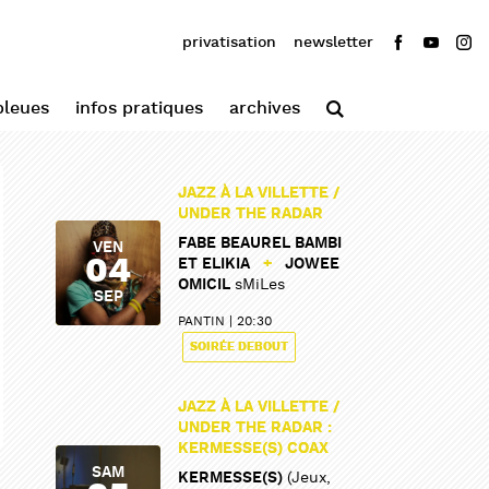
privatisation
newsletter
bleues
infos pratiques
archives
JAZZ À LA VILLETTE /
UNDER THE RADAR
FABE BEAUREL BAMBI
VEN
04
ET ELIKIA
+
JOWEE
OMICIL
sMiLes
SEP
PANTIN
20:30
SOIRÉE DEBOUT
JAZZ À LA VILLETTE /
UNDER THE RADAR :
KERMESSE(S) COAX
SAM
KERMESSE(S)
(Jeux,