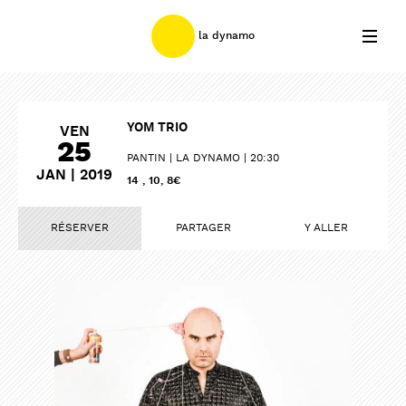
la dynamo
YOM TRIO
VEN
25
PANTIN
LA DYNAMO
20:30
JAN | 2019
14 , 10, 8€
RÉSERVER
PARTAGER
Y ALLER