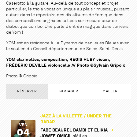
Caserotto à la guitare. Au-delà de tout concept et projet
particulier, le trio a vocation unique au plaisir musical, puisant
autant dans le répertoire des dix albums de Yom que dans
des compositions originales taillées sur mesure pour ce
diabolique combo. Une porte d’entrée magique dans l’univers
PARTAGER
PARTAGER
de Yom !
YOM est en résidence à La Dynamo de banlieues Bleues avec
le soutien du Conseil départemental de Seine-Saint-Denis.
YOM clarinettes, composition, REGIS HUBY violon,
FRÉDERIC DEVILLE violoncelle /// Photo ©Sylvain Gripoix
Photo © Gripoix
RÉSERVER
PARTAGER
Y ALLER
JAZZ À LA VILLETTE / UNDER THE
RADAR
VEN
04
FABE BEAUREL BAMBI ET ELIKIA
+
JOWEE OMICIL
sMiLes