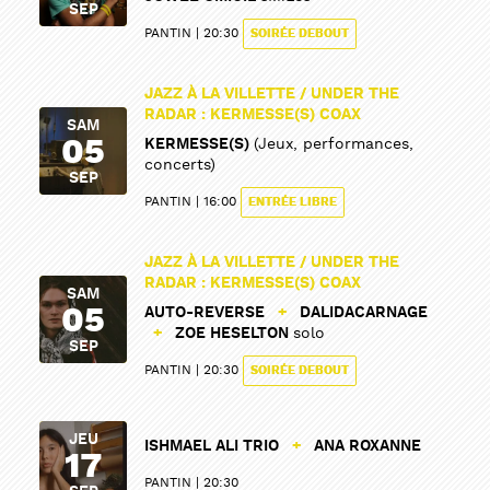
SEP
PANTIN
20:30
SOIRÉE DEBOUT
JAZZ À LA VILLETTE / UNDER THE
RADAR : KERMESSE(S) COAX
SAM
05
KERMESSE(S)
(Jeux, performances,
concerts)
SEP
PANTIN
16:00
ENTRÉE LIBRE
JAZZ À LA VILLETTE / UNDER THE
RADAR : KERMESSE(S) COAX
SAM
05
AUTO-REVERSE
+
DALIDACARNAGE
+
ZOE HESELTON
solo
SEP
PANTIN
20:30
SOIRÉE DEBOUT
JEU
ISHMAEL ALI TRIO
+
ANA ROXANNE
17
PANTIN
20:30