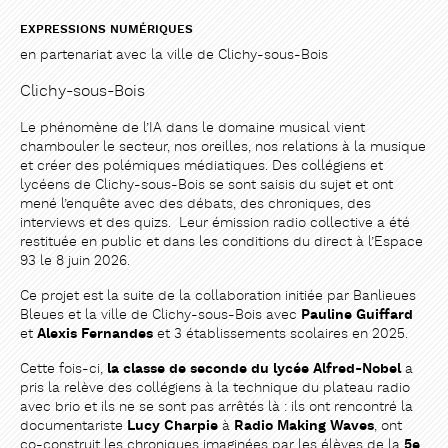
EXPRESSIONS NUMÉRIQUES
en partenariat avec la ville de Clichy-sous-Bois
Clichy-sous-Bois
Le phénomène de l’IA dans le domaine musical vient
chambouler le secteur, nos oreilles, nos relations à la musique
et créer des polémiques médiatiques. Des collégiens et
lycéens de Clichy-sous-Bois se sont saisis du sujet et ont
mené l’enquête avec des débats, des chroniques, des
interviews et des quizs. Leur émission radio collective a été
PARTAGER
PARTAGER
restituée en public et dans les conditions du direct à l’Espace
93 le 8 juin 2026.
Ce projet est la suite de la collaboration initiée par Banlieues
Bleues et la ville de Clichy-sous-Bois avec
Pauline Guiffard
et
Alexis Fernandes
et 3 établissements scolaires en 2025.
Cette fois-ci,
la classe de seconde du lycée Alfred-Nobel
a
pris la relève des collégiens à la technique du plateau radio
avec brio et ils ne se sont pas arrêtés là : ils ont rencontré la
documentariste
Lucy Charpie
à
Radio Making Waves
, ont
co-construit les chroniques imaginées par les élèves de la
5e